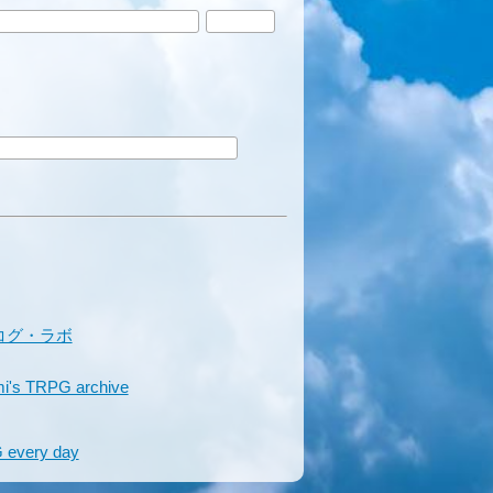
コグ・ラボ
i's TRPG archive
 every day