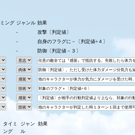
イミング
ジャンル
効果
動
-
攻撃〔判定値〕
動
-
自身のフラグに－〔判定値÷４〕
応
-
防御〔判定値－３〕
タイミ
ジャン
効果
ング
ル