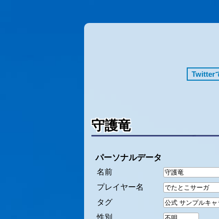
Twitt
守護竜
パーソナルデータ
名前
プレイヤー名
タグ
性別