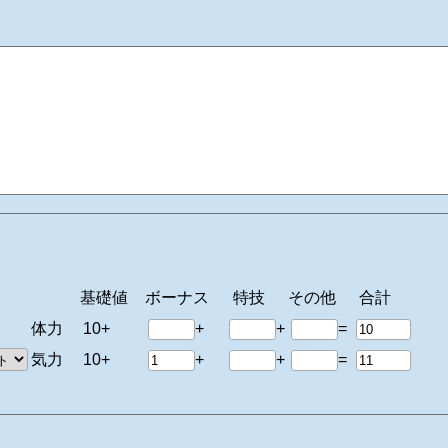
基礎値
ボーナス
特技
その他
合計
体力
10+
+
+
=
気力
10+
+
+
=