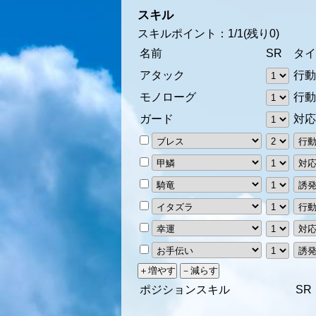
スキル
スキルポイント：
1
/
1
(残り
0
)
名前
SR
タ
アタック
行
モノローグ
行
ガード
対
ポジションスキル
SR