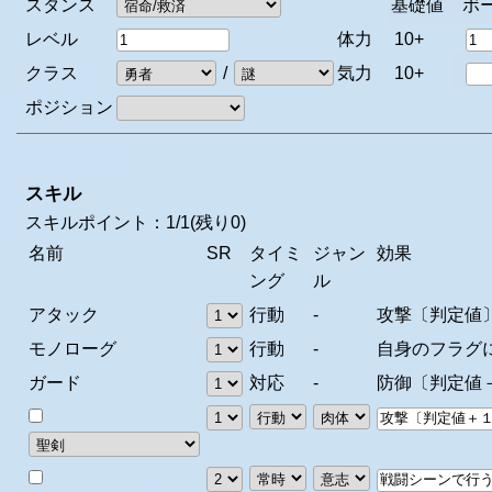
スタンス
基礎値
ボ
レベル
体力
10+
クラス
/
気力
10+
ポジション
スキル
スキルポイント：
1
/
1
(残り
0
)
名前
SR
タイミ
ジャン
効果
ング
ル
アタック
行動
-
攻撃〔判定値
モノローグ
行動
-
自身のフラグ
ガード
対応
-
防御〔判定値